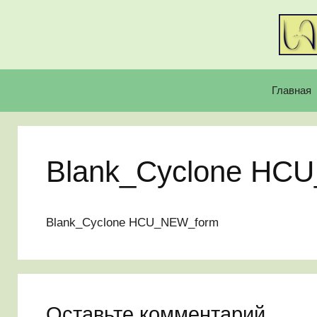
Перейти
к
содержимому
Главная
Blank_Cyclone HC
Blank_Cyclone HCU_NEW_form
Оставьте комментарий