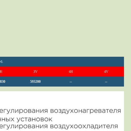
б.
H
3V
4H
4V
830
593200
--
--