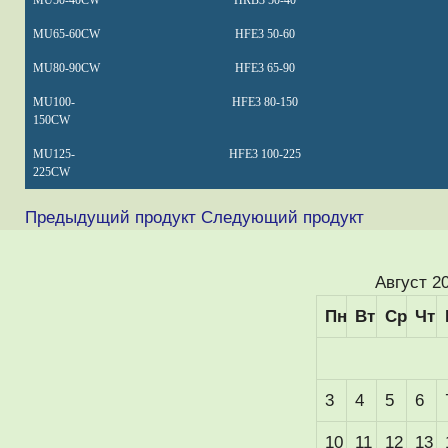
MU50-40CW
HRB3 50-40
MU65-60CW
HFE3 50-60
MU80-90CW
HFE3 65-90
MU100-
HFE3 80-150
150CW
MU125-
HFE3 100-225
225CW
Предыдущий продукт
Следующий продукт
Август 2
Пн
Вт
Ср
Чт
3
4
5
6
10
11
12
13