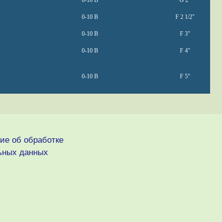
0-10 В
G 2"
0-10 В
F 2 1/2"
0-10 В
F 3"
0-10 В
F 4"
0-10 В
F 5"
ие об обработке
ьных данных