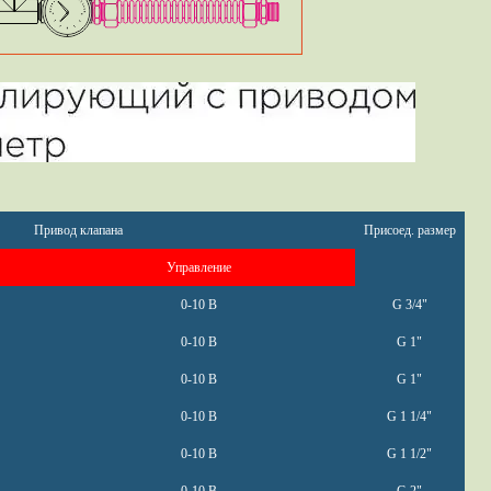
Привод клапана
Присоед. размер
Управление
0-10 В
G 3/4"
0-10 В
G 1"
0-10 В
G 1"
0-10 В
G 1 1/4"
0-10 В
G 1 1/2"