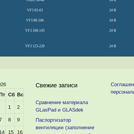
VRB3 50-40
24 В
VF3 65-63
24 В
VF3 80-100
24 В
VF3 100-145
24 В
VF3 125-220
24 В
026
Соглашен
Свежие записи
персонал
Пт
Сб
Вс
Сравнение материала
1
2
GLasPad и GLASdek
7
8
9
Паспортизатор
вентиляции (заполнение
14
15
16