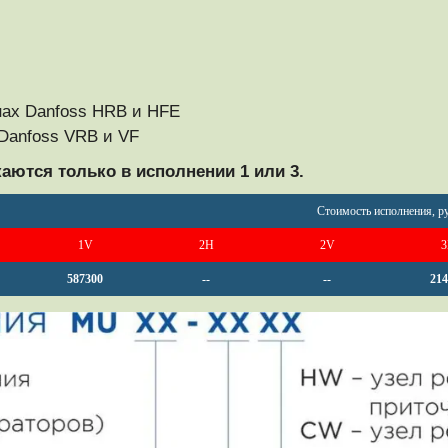
нах Danfoss HRB и HFE
 Danfoss VRB и VF
тся только в исполнении 1 или 3.
Стоимость исполнения, ру
1V
2H
2V
3
587300
--
--
214