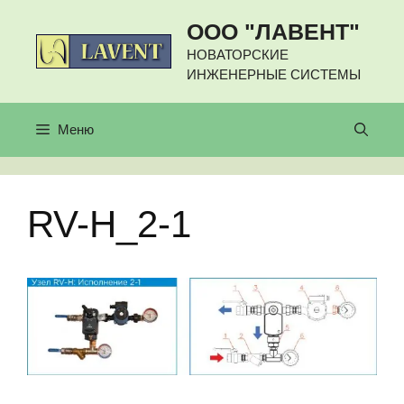
Перейти
ООО "ЛАВЕНТ"
к
содержимому
НОВАТОРСКИЕ
ИНЖЕНЕРНЫЕ СИСТЕМЫ
Меню
RV-H_2-1