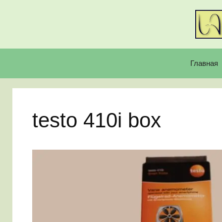
Перейти
к
содержимому
Главная
testo 410i box