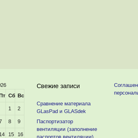
026
Соглашен
Свежие записи
персонал
Пт
Сб
Вс
Сравнение материала
1
2
GLasPad и GLASdek
7
8
9
Паспортизатор
вентиляции (заполнение
14
15
16
паспортов вентиляции)