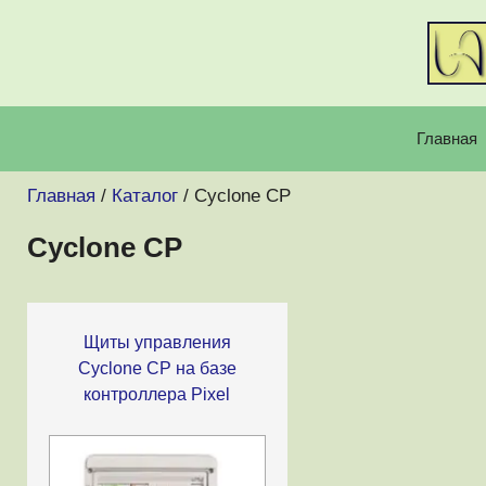
Перейти
к
содержимому
Главная
Главная
/
Каталог
/ Cyclone CP
Cyclone CP
Щиты управления
Cyclone CP на базе
контроллера Pixel