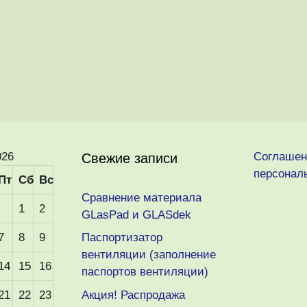
026
Соглашен
Свежие записи
персонал
Пт
Сб
Вс
Сравнение материала
1
2
GLasPad и GLASdek
7
8
9
Паспортизатор
вентиляции (заполнение
14
15
16
паспортов вентиляции)
21
22
23
Акция! Распродажа