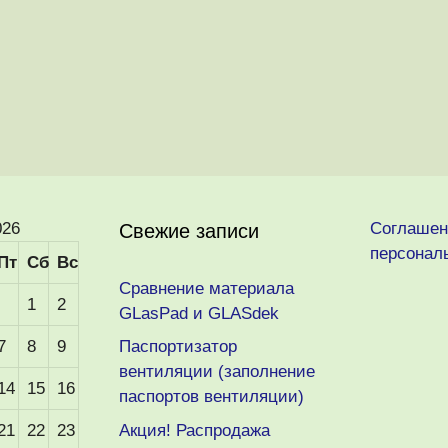
026
Соглашен
Свежие записи
персонал
Пт
Сб
Вс
Сравнение материала
1
2
GLasPad и GLASdek
7
8
9
Паспортизатор
вентиляции (заполнение
14
15
16
паспортов вентиляции)
21
22
23
Акция! Распродажа