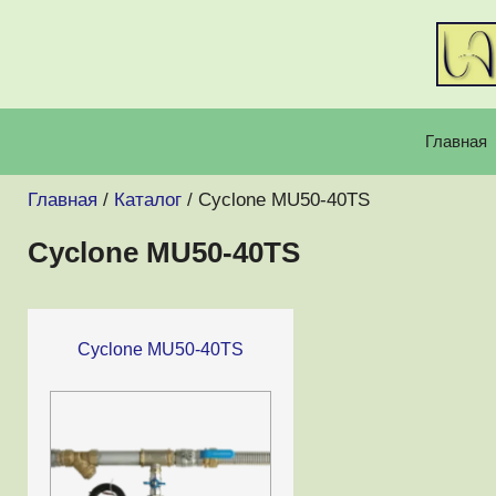
Перейти
к
содержимому
Главная
Главная
/
Каталог
/ Cyclone MU50-40TS
Cyclone MU50-40TS
Cyclone MU50-40TS