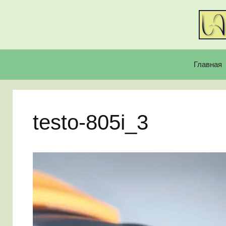
Перейти
к
содержимому
Главная
testo-805i_3