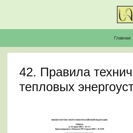
Перейти
к
содержимому
Главная
42. Правила технич
тепловых энергоус